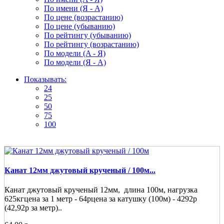
По имени (Я - A)
По цене (возрастанию)
По цене (убыванию)
По рейтингу (убыванию)
По рейтингу (возрастанию)
По модели (A - Я)
По модели (Я - A)
Показывать:
24
25
50
75
100
Канат 12мм джутовый крученый / 100м...
Канат джутовый крученый 12мм, длина 100м, нагрузка
625кгцена за 1 метр - 64рцена за катушку (100м) - 4292р
(42,92р за метр)..