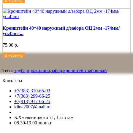
В корзину
Кронштейн 40*40 наружный д/забора ОЦ 2мм -174мм/
уп.45шт...
75.00 р.
В корзину
Теги:
труба
,
прожилина
,
забор
,
кронштейн заборный
Контакты
+7(383) 310-65-93
+7(383) 299-66-25
+7(913) 917-66-25
klina2007@mail.ru
Б.Хмельницкого 71, 1-й этаж
08.30-19.00 звонки