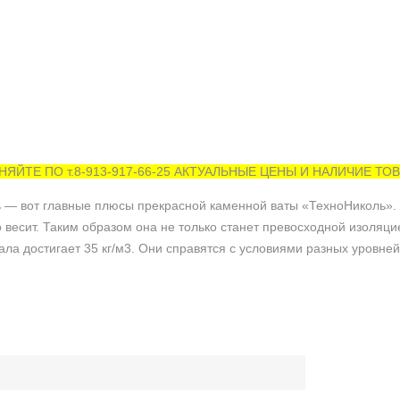
ТЕ ПО т.8-913-917-66-25 АКТУАЛЬНЫЕ ЦЕНЫ И НАЛИЧИЕ ТОВА
 вот главные плюсы прекрасной каменной ваты «ТехноНиколь». Вы
весит. Таким образом она не только станет превосходной изоляцие
ла достигает 35 кг/м3. Они справятся с условиями разных уровней 