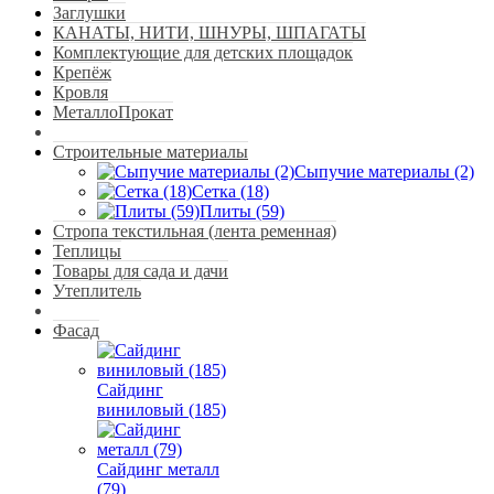
Заглушки
КАНАТЫ, НИТИ, ШНУРЫ, ШПАГАТЫ
Комплектующие для детских площадок
Крепёж
Кровля
МеталлоПрокат
Строительные материалы
Сыпучие материалы (2)
Сетка (18)
Плиты (59)
Стропа текстильная (лента ременная)
Теплицы
Товары для сада и дачи
Утеплитель
Фасад
Сайдинг
виниловый (185)
Сайдинг металл
(79)