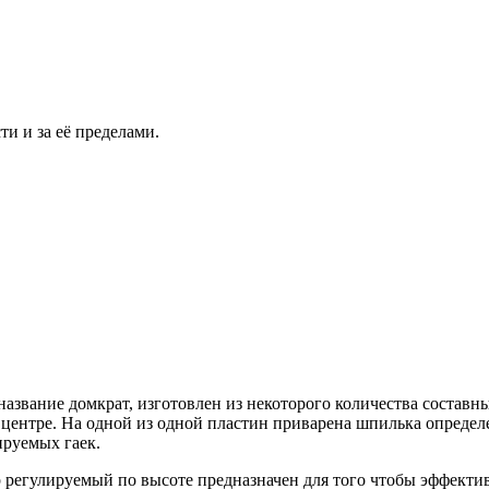
и и за её пределами.
название домкрат, изготовлен из некоторого количества составн
 в центре. На одной из одной пластин приварена шпилька опред
руемых гаек.
р регулируемый по высоте предназначен для того чтобы эффекти