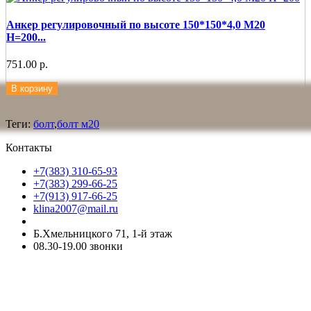
Анкер регулировочный по высоте 150*150*4,0 М20
Н=200...
751.00 р.
В корзину
Теги:
болт
,
болт м20
Контакты
+7(383) 310-65-93
+7(383) 299-66-25
+7(913) 917-66-25
klina2007@mail.ru
Б.Хмельницкого 71, 1-й этаж
08.30-19.00 звонки