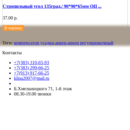
Стропильный угол 135град./ 90*90*65мм ОЦ ...
37.00 р.
В корзину
Теги:
компенсатор усадки
,
анкер
,
анкер регулировочный
Контакты
+7(383) 310-65-93
+7(383) 299-66-25
+7(913) 917-66-25
klina2007@mail.ru
Б.Хмельницкого 71, 1-й этаж
08.30-19.00 звонки