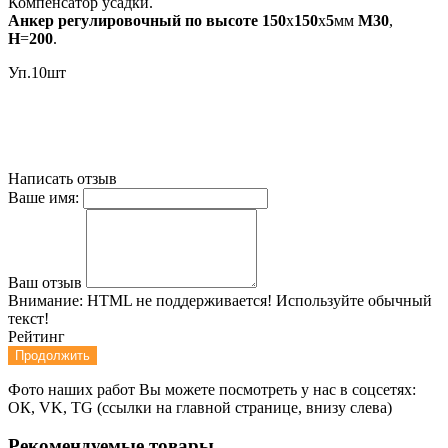
Компенсатор усадки.
Анкер
регулировочный
по
высоте
150
х
150
х
5
мм
М30
,
Н
=
200
.
Уп.10шт
Написать отзыв
Ваше имя:
Ваш отзыв
Внимание:
HTML не поддерживается! Используйте обычный
текст!
Рейтинг
Продолжить
Фото наших работ Вы можете посмотреть у нас в соцсетях:
ОК, VK, TG (ссылки на главной странице, внизу слева)
Рекомендуемые товары